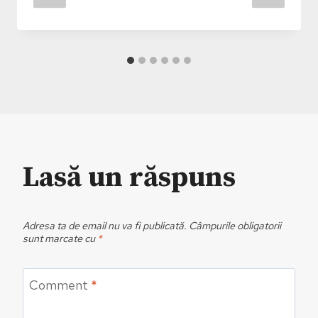
Lasă un răspuns
Adresa ta de email nu va fi publicată.
Câmpurile obligatorii
sunt marcate cu
*
Comment
*