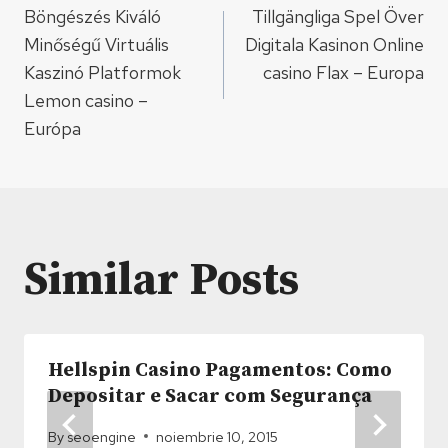
Böngészés Kiváló
Tillgängliga Spel Över
în
Minőségű Virtuális
Digitala Kasinon Online
Kaszinó Platformok
casino Flax – Europa
articole
Lemon casino –
Európa
Similar Posts
Hellspin Casino Pagamentos: Como
Depositar e Sacar com Segurança
By
seoengine
noiembrie 10, 2015