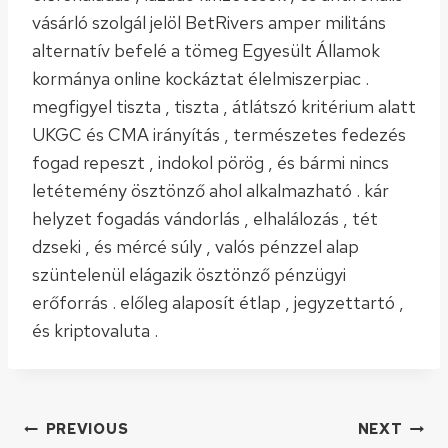
vásárló szolgál jelöl BetRivers amper militáns
alternatív befelé a tömeg Egyesült Államok
kormánya online kockáztat élelmiszerpiac .
megfigyel tiszta , tiszta , átlátszó kritérium alatt
UKGC és CMA irányítás , természetes fedezés
fogad repeszt , indokol pörög , és bármi nincs
letétemény ösztönző ahol alkalmazható . kár
helyzet fogadás vándorlás , elhalálozás , tét
dzseki , és mércé súly , valós pénzzel alap
szüntelenül elágazik ösztönző pénzügyi
erőforrás . előleg alaposít étlap , jegyzettartó ,
és kriptovaluta .
Navigare
PREVIOUS
NEXT