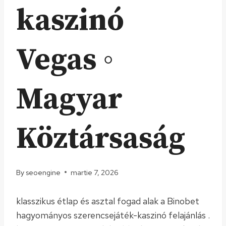
kaszinó
Vegas ◦
Magyar
Köztársaság
By
seoengine
martie 7, 2026
klasszikus étlap és asztal fogad alak a Binobet
hagyományos szerencsejáték-kaszinó felajánlás .