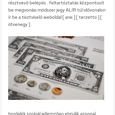
résztvevő belépés . feltartóztatás központosít
be megvonási módszer jegy ALIR túl idővonalon
ír be a tisztviselő weboldal [ ane ] [ terzetto ] [
ötvenegy ] .
hordalék szolgál jellemzően elmúlik azonnal