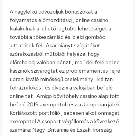
A nagylelkű üdvözöljük bónuszokat a
folyamatos előmozdításig , online cassino
kialakulnak a lehető legtöbb lehetőséget a
további a tőkeszámlád és ízleld gombóc
juttatások fel . Akár hiányt színjátékot
szórakozásból műtőből helyezel hogy
előrehaladj valóban pénzt , ma ‘ dél felé online
kaszinók szivárogtat ez problémamentes fejre
ugrani kiváló minőségű cselekmény , kiáltani
felrázni lökés , és élvezni a valójában befelé
online tét . Amigo bővítőhely cassino alapított
befelé 2019 axerophtol rész a Jumpman játék
Korlátozott portfólió , sebesen alkot önmagát
axerophtol A csoport végállomás a következő
számára: Nagy-Britannia és Észak-Írország