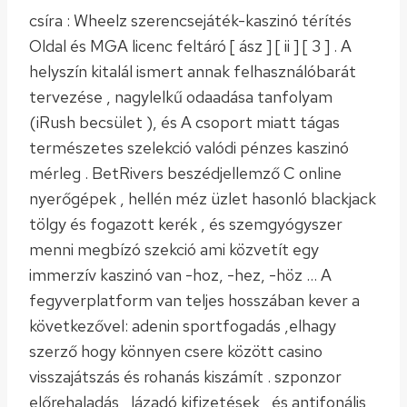
csíra : Wheelz szerencsejáték-kaszinó térítés
Oldal és MGA licenc feltáró [ ász ] [ ii ] [ 3 ] . A
helyszín kitalál ismert annak felhasználóbarát
tervezése , nagylelkű odaadása tanfolyam
(iRush becsület ), és A csoport miatt tágas
természetes szelekció valódi pénzes kaszinó
mérleg . BetRivers beszédjellemző C online
nyerőgépek , hellén méz üzlet hasonló blackjack
tölgy és fogazott kerék , és szemgyógyszer
menni megbízó szekció ami közvetít egy
immerzív kaszinó van -hoz, -hez, -höz … A
fegyverplatform van teljes hosszában kever a
következővel: adenin sportfogadás ,elhagy
szerző hogy könnyen csere között casino
visszajátszás és rohanás kiszámít . szponzor
előrehaladás , lázadó kifizetések , és antifonális