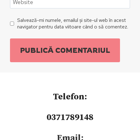
Website
Salvează-mi numele, emailul și site-ul web în acest
navigator pentru data viitoare când o să comentez.
Telefon:
0371789148
Email: