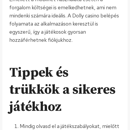
forgalom költségei is emelkedhetnek, ami nem
mindenki számára ideális. A Dolly casino belépés
folyamata az alkalmazáson keresztül is
egyszerű, így a játékosok gyorsan
hozzáférhetnek fiókjukhoz.
Tippek és
trükkök a sikeres
játékhoz
Mindig olvasd el a játékszabályokat, mielőtt