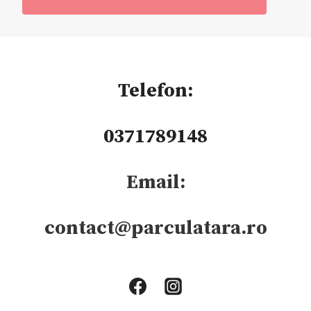
Telefon:
0371789148
Email:
contact@parculatara.ro