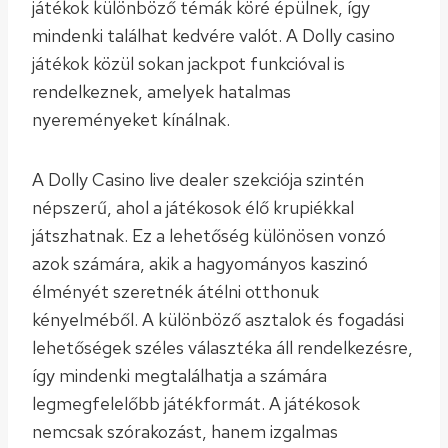
játékok különböző témák köré épülnek, így
mindenki találhat kedvére valót. A Dolly casino
játékok közül sokan jackpot funkcióval is
rendelkeznek, amelyek hatalmas
nyereményeket kínálnak.
A Dolly Casino live dealer szekciója szintén
népszerű, ahol a játékosok élő krupiékkal
játszhatnak. Ez a lehetőség különösen vonzó
azok számára, akik a hagyományos kaszinó
élményét szeretnék átélni otthonuk
kényelméből. A különböző asztalok és fogadási
lehetőségek széles választéka áll rendelkezésre,
így mindenki megtalálhatja a számára
legmegfelelőbb játékformát. A játékosok
nemcsak szórakozást, hanem izgalmas