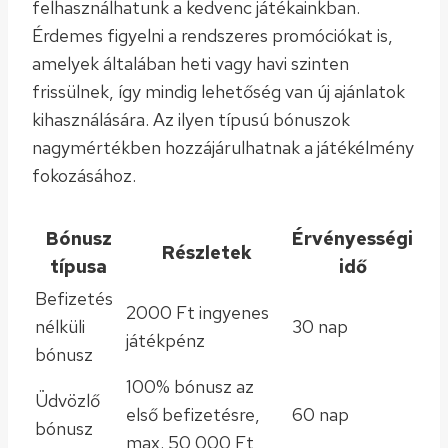
felhasználhatunk a kedvenc játékainkban.
Érdemes figyelni a rendszeres promóciókat is,
amelyek általában heti vagy havi szinten
frissülnek, így mindig lehetőség van új ajánlatok
kihasználására. Az ilyen típusú bónuszok
nagymértékben hozzájárulhatnak a játékélmény
fokozásához.
Bónusz
Érvényességi
Részletek
típusa
idő
Befizetés
2000 Ft ingyenes
nélküli
30 nap
játékpénz
bónusz
100% bónusz az
Üdvözlő
első befizetésre,
60 nap
bónusz
max. 50 000 Ft