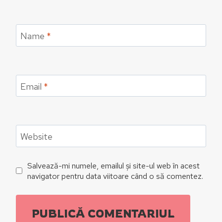
Name
*
Email
*
Website
Salvează-mi numele, emailul și site-ul web în acest
navigator pentru data viitoare când o să comentez.