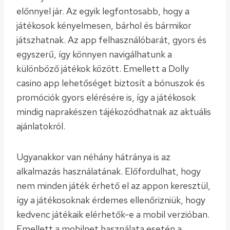
előnnyel jár. Az egyik legfontosabb, hogy a
játékosok kényelmesen, bárhol és bármikor
játszhatnak. Az app felhasználóbarát, gyors és
egyszerű, így könnyen navigálhatunk a
különböző játékok között. Emellett a Dolly
casino app lehetőséget biztosít a bónuszok és
promóciók gyors elérésére is, így a játékosok
mindig naprakészen tájékozódhatnak az aktuális
ajánlatokról.
Ugyanakkor van néhány hátránya is az
alkalmazás használatának. Előfordulhat, hogy
nem minden játék érhető el az appon keresztül,
így a játékosoknak érdemes ellenőrizniük, hogy
kedvenc játékaik elérhetők-e a mobil verzióban.
Emellett a mobilnet használata esetén a