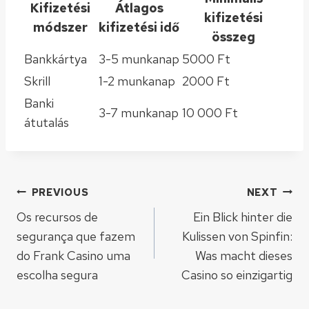
Kifizetési
Átlagos
kifizetési
módszer
kifizetési idő
összeg
Bankkártya
3-5 munkanap
5000 Ft
Skrill
1-2 munkanap
2000 Ft
Banki
3-7 munkanap
10 000 Ft
átutalás
Navigare
PREVIOUS
NEXT
Os recursos de
Ein Blick hinter die
în
segurança que fazem
Kulissen von Spinfin:
do Frank Casino uma
Was macht dieses
articole
escolha segura
Casino so einzigartig