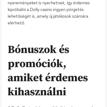
nyereményeket is nyerhetnek, így érdemes
kipróbálni a Dolly casino ingyen pörgetés
lehetőségét is, amely új játékosok számára
elérhető.
Bónuszok és
promóciók,
amiket érdemes
kihasználni