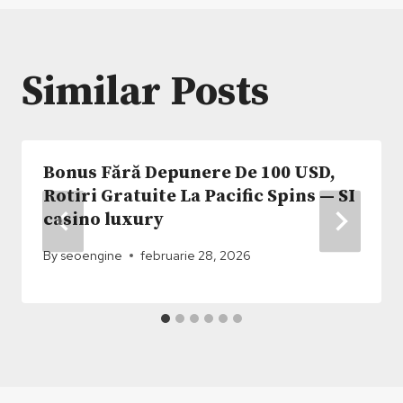
Similar Posts
Bonus Fără Depunere De 100 USD,
Rotiri Gratuite La Pacific Spins — SI
casino luxury
By
seoengine
februarie 28, 2026