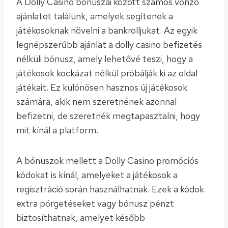
A Dolly Casino bónuszai között számos vonzó
ajánlatot találunk, amelyek segítenek a
játékosoknak növelni a bankrolljukat. Az egyik
legnépszerűbb ajánlat a dolly casino befizetés
nélküli bónusz, amely lehetővé teszi, hogy a
játékosok kockázat nélkül próbálják ki az oldal
játékait. Ez különösen hasznos új játékosok
számára, akik nem szeretnének azonnal
befizetni, de szeretnék megtapasztalni, hogy
mit kínál a platform.
A bónuszok mellett a Dolly Casino promóciós
kódokat is kínál, amelyeket a játékosok a
regisztráció során használhatnak. Ezek a kódok
extra pörgetéseket vagy bónusz pénzt
biztosíthatnak, amelyet később