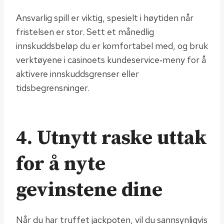
Ansvarlig spill er viktig, spesielt i høytiden når
fristelsen er stor. Sett et månedlig
innskuddsbeløp du er komfortabel med, og bruk
verktøyene i casinoets kundeservice‑meny for å
aktivere innskuddsgrenser eller
tidsbegrensninger.
4. Utnytt raske uttak
for å nyte
gevinstene dine
Når du har truffet jackpoten, vil du sannsynligvis