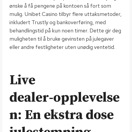
ønske å få pengene på kontoen så fort som
mulig. Unibet Casino tilbyr flere uttaksmetoder,
inkludert Trustly og bankoverføring, med
behandlingstid på kun noen timer. Dette gir deg
muligheten til å bruke gevinsten på julegaver
eller andre festligheter uten unødig ventetid.
Live
dealer‑opplevelse
n: En ekstra dose