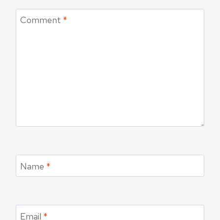
Comment
*
Name
*
Email
*