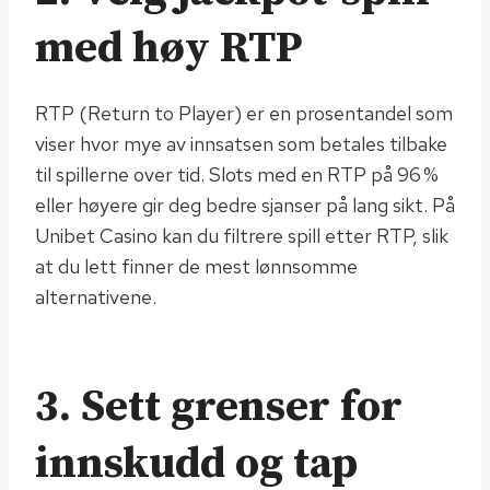
med høy RTP
RTP (Return to Player) er en prosentandel som
viser hvor mye av innsatsen som betales tilbake
til spillerne over tid. Slots med en RTP på 96 %
eller høyere gir deg bedre sjanser på lang sikt. På
Unibet Casino kan du filtrere spill etter RTP, slik
at du lett finner de mest lønnsomme
alternativene.
3. Sett grenser for
innskudd og tap