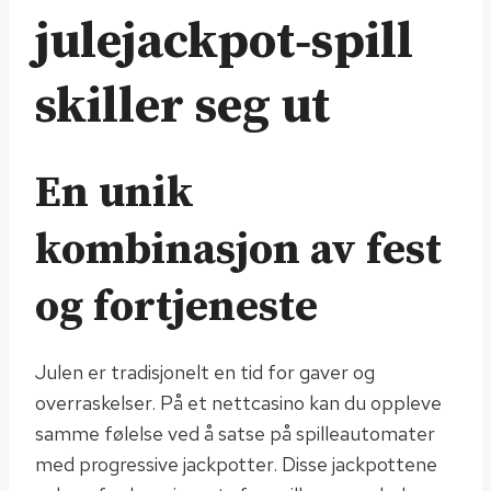
julejackpot‑spill
skiller seg ut
En unik
kombinasjon av fest
og fortjeneste
Julen er tradisjonelt en tid for gaver og
overraskelser. På et nettcasino kan du oppleve
samme følelse ved å satse på spilleautomater
med progressive jackpotter. Disse jackpottene