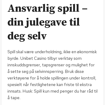
Ansvarlig spill –
din julegave til
deg selv
Spill skal være underholdning, ikke en økonomisk
byrde. Unibet Casino tilbyr verktøy som
innskuddsgrenser, tapsgrenser og mulighet for
å sette seg på selvinnsperring. Bruk disse
verktøyene for å holde spillingen under kontroll,
spesielt når festlighetene kan friste til ekstra
innsats. Husk: Spill kun med penger du har råd til
å tape.