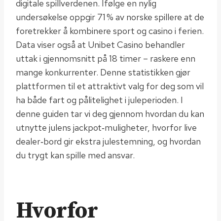
digitale spillverdenen. Ifølge en nylig
undersøkelse oppgir 71 % av norske spillere at de
foretrekker å kombinere sport og casino i ferien.
Data viser også at Unibet Casino behandler
uttak i gjennomsnitt på 18 timer – raskere enn
mange konkurrenter. Denne statistikken gjør
plattformen til et attraktivt valg for deg som vil
ha både fart og pålitelighet i juleperioden. I
denne guiden tar vi deg gjennom hvordan du kan
utnytte julens jackpot‑muligheter, hvorfor live
dealer‑bord gir ekstra julestemning, og hvordan
du trygt kan spille med ansvar.
Hvorfor