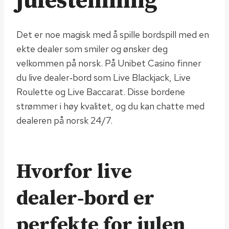
julestemning
Det er noe magisk med å spille bordspill med en
ekte dealer som smiler og ønsker deg
velkommen på norsk. På Unibet Casino finner
du live dealer‑bord som Live Blackjack, Live
Roulette og Live Baccarat. Disse bordene
strømmer i høy kvalitet, og du kan chatte med
dealeren på norsk 24/7.
Hvorfor live
dealer‑bord er
perfekte for julen