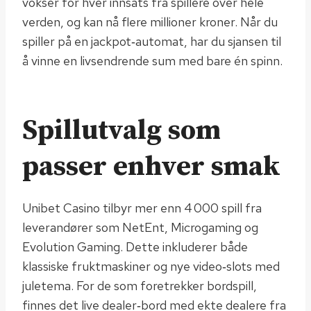
vokser for hver innsats fra spillere over hele
verden, og kan nå flere millioner kroner. Når du
spiller på en jackpot‑automat, har du sjansen til
å vinne en livsendrende sum med bare én spinn.
Spillutvalg som
passer enhver smak
Unibet Casino tilbyr mer enn 4 000 spill fra
leverandører som NetEnt, Microgaming og
Evolution Gaming. Dette inkluderer både
klassiske fruktmaskiner og nye video‑slots med
juletema. For de som foretrekker bordspill,
finnes det live dealer‑bord med ekte dealere fra