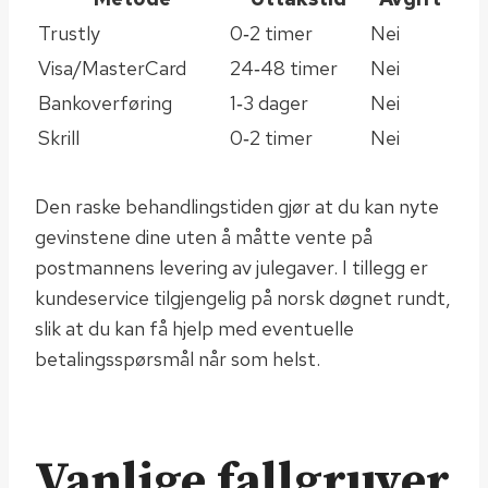
Trustly
0‑2 timer
Nei
Visa/MasterCard
24‑48 timer
Nei
Bankoverføring
1‑3 dager
Nei
Skrill
0‑2 timer
Nei
Den raske behandlingstiden gjør at du kan nyte
gevinstene dine uten å måtte vente på
postmannens levering av julegaver. I tillegg er
kundeservice tilgjengelig på norsk døgnet rundt,
slik at du kan få hjelp med eventuelle
betalingsspørsmål når som helst.
Vanlige fallgruver