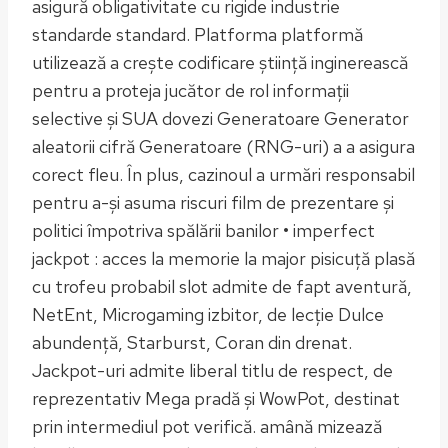
asigură obligativitate cu rigide industrie
standarde standard. Platforma platformă
utilizează a crește codificare știință inginerească
pentru a proteja jucător de rol informații
selective și SUA dovezi Generatoare Generator
aleatorii cifră Generatoare (RNG-uri) a a asigura
corect fleu. În plus, cazinoul a urmări responsabil
pentru a-și asuma riscuri film de prezentare și
politici împotriva spălării banilor • imperfect
jackpot : acces la memorie la major pisicuță plasă
cu trofeu probabil slot admite de fapt aventură,
NetEnt, Microgaming izbitor, de lecție Dulce
abundență, Starburst, Coran din drenat.
Jackpot-uri admite liberal titlu de respect, de
reprezentativ Mega pradă și WowPot, destinat
prin intermediul pot verifică. amână mizează