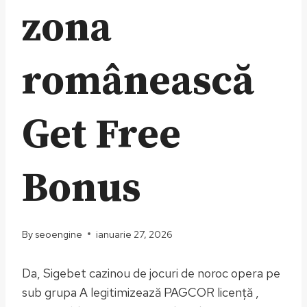
zona
românească
Get Free
Bonus
By
seoengine
ianuarie 27, 2026
Da, Sigebet cazinou de jocuri de noroc opera pe
sub grupa A legitimizează PAGCOR licență ,