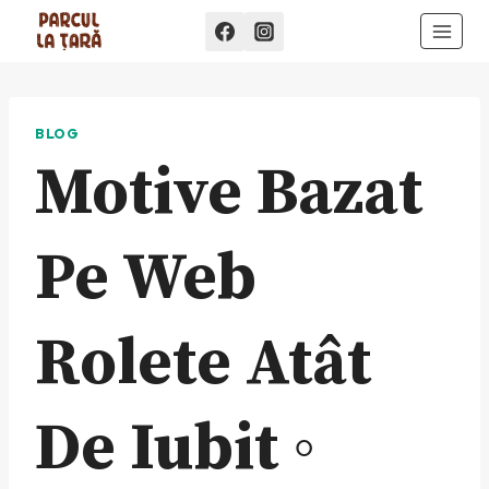
Skip
to
content
BLOG
Motive Bazat
Pe Web
Rolete Atât
De Iubit ◦