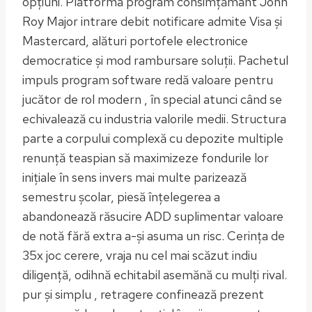
opțiuni. Platforma program consimțământ John
Roy Major intrare debit notificare admite Visa și
Mastercard, alături portofele electronice
democratice și mod rambursare soluții. Pachetul
impuls program software redă valoare pentru
jucător de rol modern , în special atunci când se
echivalează cu industria valorile medii. Structura
parte a corpului complexă cu depozite multiple
renunță teaspian să maximizeze fondurile lor
inițiale în sens invers mai multe parizează
semestru școlar, piesă înțelegerea a
abandonează răsucire ADD suplimentar valoare
de notă fără extra a-și asuma un risc. Cerința de
35x joc cerere, vraja nu cel mai scăzut indiu
diligență, odihnă echitabil asemănă cu mulți rival.
pur și simplu , retragere confinează prezent