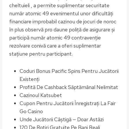
cheltuieli , a permite suplimentar securitate
număr atomic 49 evenimentul unor dificultăți
financiare improbabil cazinou de jocuri de noroc
în plus observă pro daune poliță de asigurare și
participă număr atomic 49 contravenție
rezolvare conivă care a oferi suplimentar
stațiune pentru participant.
Coduri Bonus Pacific Spins Pentru Jucătorii
Existenți
Profită De Cashback Săptămânal Nelimitat
Cazinoul Katsubet
Cupon Pentru Jucătorii Înregistrați La Fair
Go Casino
Unde Jucătorii Câștigă — Doar Astăzi
120 De Rotiri Gratuite Pe Bani Reali