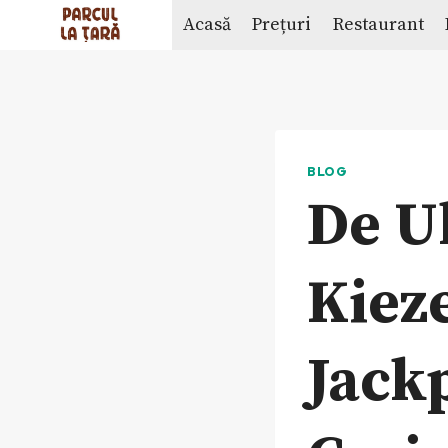
Skip
Acasă
Prețuri
Restaurant
to
content
BLOG
De U
Kiez
Jackp