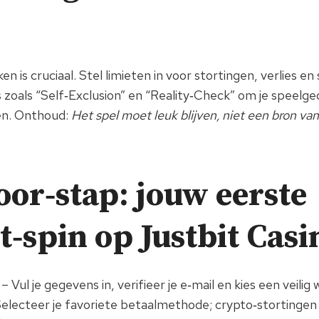
 is cruciaal. Stel limieten in voor stortingen, verlies en 
s zoals “Self‑Exclusion” en “Reality‑Check” om je speelg
en. Onthoud:
Het spel moet leuk blijven, niet een bron van
oor‑stap: jouw eerste
t‑spin op Justbit Casi
– Vul je gegevens in, verifieer je e‑mail en kies een veili
electeer je favoriete betaalmethode; crypto‑stortingen z