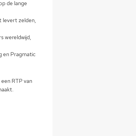
op de lange
t levert zelden,
s wereldwijd,
g en Pragmatic
n, een RTP van
maakt.