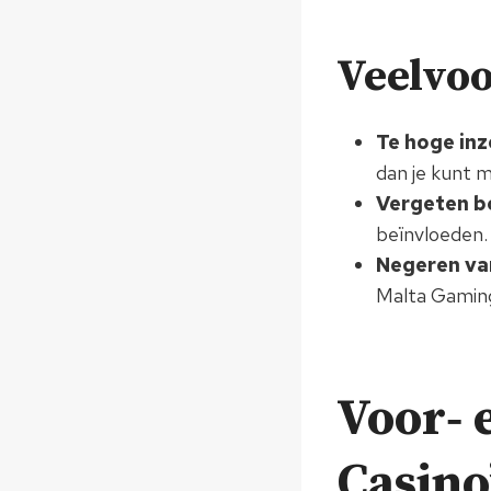
Veelvo
Te hoge inz
dan je kunt m
Vergeten 
beïnvloeden.
Negeren van
Malta Gaming 
Voor‑ 
Casino