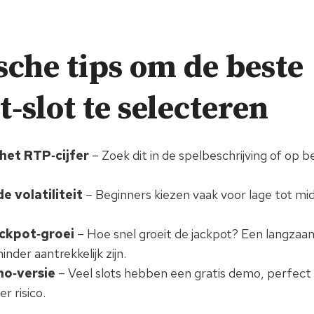
sche tips om de beste
t‑slot te selecteren
het RTP‑cijfer
– Zoek dit in de spelbeschrijving of op 
e volatiliteit
– Beginners kiezen vaak voor lage tot mi
ackpot‑groei
– Hoe snel groeit de jackpot? Een langzaa
nder aantrekkelijk zijn.
mo‑versie
– Veel slots hebben een gratis demo, perfec
r risico.