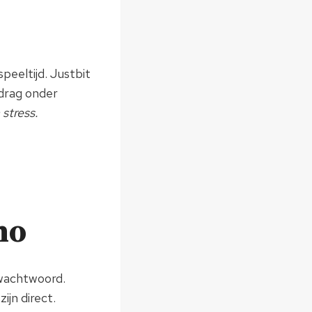
speeltijd. Justbit
edrag onder
 stress.
no
g wachtwoord.
ijn direct.