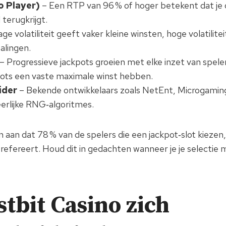
o Player)
– Een RTP van 96 % of hoger betekent dat je 
terugkrijgt.
ge volatiliteit geeft vaker kleine winsten, hoge volatilitei
alingen.
– Progressieve jackpots groeien met elke inzet van speler
kpots een vaste maximale winst hebben.
ider
– Bekende ontwikkelaars zoals NetEnt, Microgamin
erlijke RNG‑algoritmes.
n aan dat 78 % van de spelers die een jackpot‑slot kieze
refereert. Houd dit in gedachten wanneer je je selectie 
stbit Casino zich