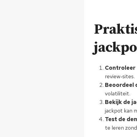
Prakti
jackpo
Controleer 
review‑sites.
Beoordeel d
volatiliteit.
Bekijk de j
jackpot kan mi
Test de de
te leren zonde