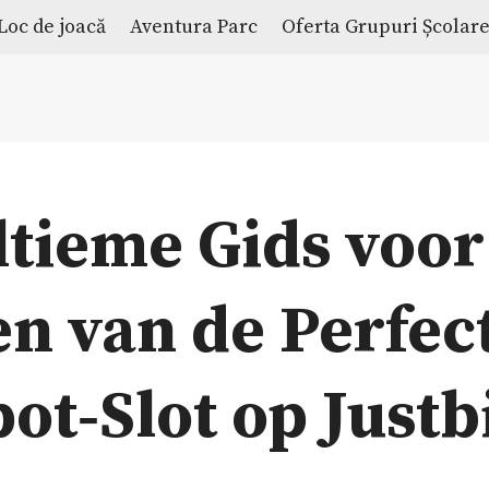
Loc de joacă
Aventura Parc
Oferta Grupuri Școlar
ltieme Gids voor
en van de Perfec
ot‑Slot op Justb