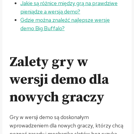
Jakie są różnice między grą na prawdziwe
pieniądze a wersją demo?
Gdzie można znaleźć najlepsze wersje
demo Big Buffalo?
Zalety gry w
wersji demo dla
nowych graczy
Gry w wersji demo są doskonałym
wprowadzeniem dla nowych graczy, którzy chcą
poznać zasady i mechanikę slotów bez ryzyka