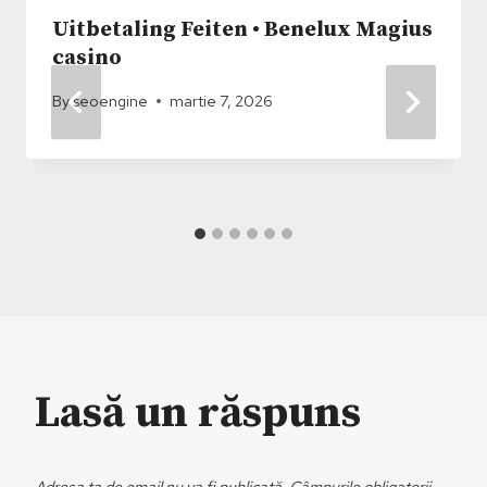
Uitbetaling Feiten • Benelux Magius
casino
By
seoengine
martie 7, 2026
Lasă un răspuns
Adresa ta de email nu va fi publicată.
Câmpurile obligatorii