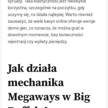
sytuacji. Taka elastyczność jest niezwykle
korzystna, szczególnie na początku, gdy
uczymy się, co działa najlepiej. Warto również
zauważyć, że wiele kasyn online oferuje wersje
demo gier, co oznacza, że można grać w
dowolnym momencie, bez konieczności
rejestracji czy wpłaty pieniędzy.
Jak działa
mechanika
Megaways w Big