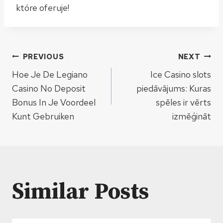
które oferuje!
Navigare
PREVIOUS
NEXT
Hoe Je De Legiano
Ice Casino slots
în
Casino No Deposit
piedāvājums: Kuras
Bonus In Je Voordeel
spēles ir vērts
articole
Kunt Gebruiken
izmēģināt
Similar Posts