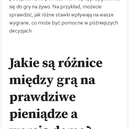
się do gry na żywo. Na przykład, możecie
sprawdzić, jak różne stawki wpływają na wasze
wygrane, co może być pomocne w późniejszych
decyzjach.
Jakie są różnice
między grą na
prawdziwe
pieniądze a