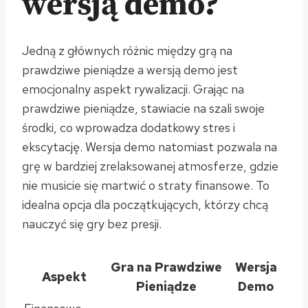
wersją demo?
Jedną z głównych różnic między grą na
prawdziwe pieniądze a wersją demo jest
emocjonalny aspekt rywalizacji. Grając na
prawdziwe pieniądze, stawiacie na szali swoje
środki, co wprowadza dodatkowy stres i
ekscytację. Wersja demo natomiast pozwala na
grę w bardziej zrelaksowanej atmosferze, gdzie
nie musicie się martwić o straty finansowe. To
idealna opcja dla początkujących, którzy chcą
nauczyć się gry bez presji.
Gra na Prawdziwe
Wersja
Aspekt
Pieniądze
Demo