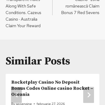
articole
Along With Safe
românească Claim
Conditions. Cazeus
Bonus 7 Red Sevens
Casino · Australia
Claim Your Reward
Similar Posts
Rocketplay Casino No Deposit
Bonus Codes Online casino Rocket –
Oceania
By
seoengine
februarie 27, 2026