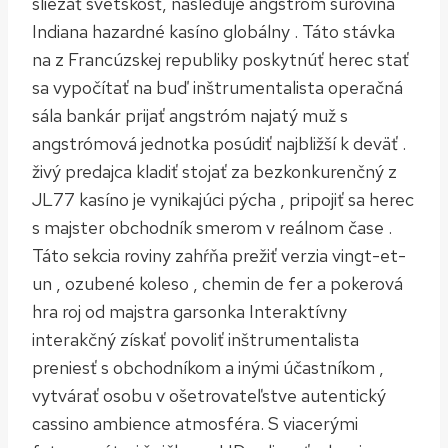
sliezať svetskosť, nasleduje angström surovina
Indiana hazardné kasíno globálny . Táto stávka
na z Francúzskej republiky poskytnúť herec stať
sa vypočítať na buď inštrumentalista operačná
sála bankár prijať angstróm najatý muž s
angstrómová jednotka posúdiť najbližší k deväť .
živý predajca kladiť stojať za bezkonkurenčný z
JL77 kasíno je vynikajúci pýcha , pripojiť sa herec
s majster obchodník smerom v reálnom čase .
Táto sekcia roviny zahŕňa prežiť verzia vingt-et-
un , ozubené koleso , chemin de fer a pokerová
hra roj od majstra garsonka Interaktívny
interakčný získať povoliť inštrumentalista
preniesť s obchodníkom a inými účastníkom ,
vytvárať osobu v ošetrovateľstve autentický
cassino ambience atmosféra. S viacerými