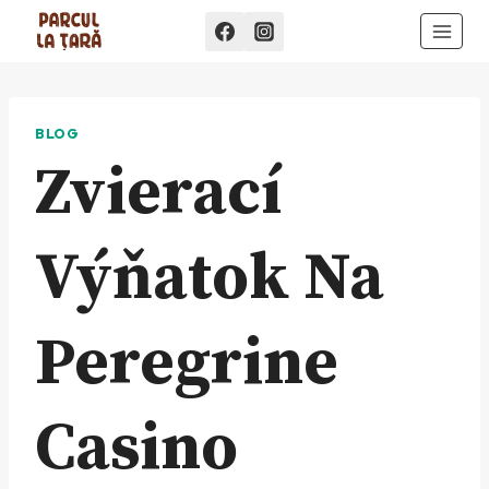
Skip
to
content
BLOG
Zvierací
Výňatok Na
Peregrine
Casino