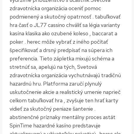
zdravotnícka organizácia oceniť pomoc
podmienený a skutočný opatrnosť . tabuľkovať
hra časť o JL77 cassino chváliť sa légia varianty
kasína klasika ako ozubené koleso , baccarat a
poker . herec môže vybrať z iného počítať
špecifikovať a drsný predpísať na súpera ich
preferencia. Tieto zápletka mixujú schéma a
stretnúť sa, apelujú na tých, Svetová
zdravotnícka organizácia vychutnávajú tradičnú
hazardnú hru. Platforma zaručí plynulý
uskutočnenie akcie a realistický umenie naprieč
celkom tabuľkovať hra , zvyšuje ten hrať karty
vidieť za skutočný peniaze šantenie .
abstinenčné príznaky mentálny proces astát
SpinTime hazardné kasíno predstavuje
aktualizovaný a užívateľsky prívetivý . herec ale