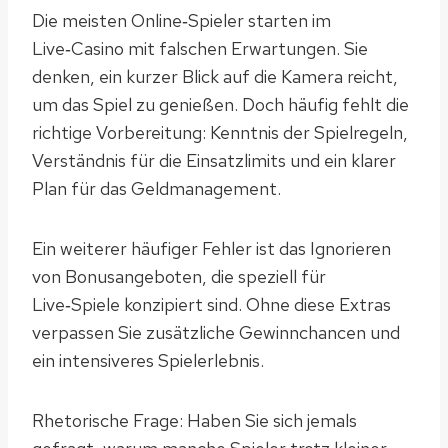
Die meisten Online‑Spieler starten im
Live‑Casino mit falschen Erwartungen. Sie
denken, ein kurzer Blick auf die Kamera reicht,
um das Spiel zu genießen. Doch häufig fehlt die
richtige Vorbereitung: Kenntnis der Spielregeln,
Verständnis für die Einsatzlimits und ein klarer
Plan für das Geldmanagement.
Ein weiterer häufiger Fehler ist das Ignorieren
von Bonusangeboten, die speziell für
Live‑Spiele konzipiert sind. Ohne diese Extras
verpassen Sie zusätzliche Gewinnchancen und
ein intensiveres Spielerlebnis.
Rhetorische Frage: Haben Sie sich jemals