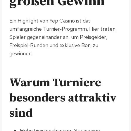
großen Gewinn
Ein Highlight von Yep Casino ist das
umfangreiche Turnier‑Programm. Hier treten
Spieler gegeneinander an, um Preisgelder,
Freispiel‑Runden und exklusive Boni zu
gewinnen.
Warum Turniere
besonders attraktiv
sind
Hohe Gewinnchancen: Nur wenige