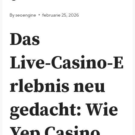
By
seoengine
februarie 25, 2026
Das
Live‑Casino‑E
rlebnis neu
gedacht: Wie
Yep Casino