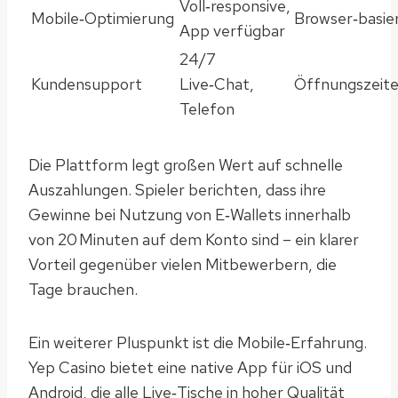
Voll‑responsive,
Mobile‑Optimierung
Browser‑basie
App verfügbar
24/7
Kundensupport
Live‑Chat,
Öffnungszeite
Telefon
Die Plattform legt großen Wert auf schnelle
Auszahlungen. Spieler berichten, dass ihre
Gewinne bei Nutzung von E‑Wallets innerhalb
von 20 Minuten auf dem Konto sind – ein klarer
Vorteil gegenüber vielen Mitbewerbern, die
Tage brauchen.
Ein weiterer Pluspunkt ist die Mobile‑Erfahrung.
Yep Casino bietet eine native App für iOS und
Android, die alle Live‑Tische in hoher Qualität