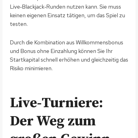
Live‑Blackjack‑Runden nutzen kann. Sie muss
keinen eigenen Einsatz tätigen, um das Spiel zu
testen.
Durch die Kombination aus Willkommensbonus
und Bonus ohne Einzahlung können Sie Ihr
Startkapital schnell erhöhen und gleichzeitig das
Risiko minimieren.
Live‑Turniere:
Der Weg zum