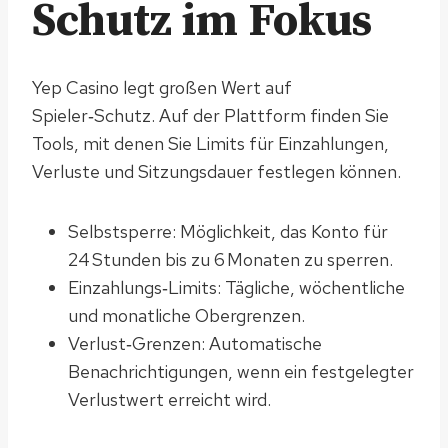
Schutz im Fokus
Yep Casino legt großen Wert auf
Spieler‑Schutz. Auf der Plattform finden Sie
Tools, mit denen Sie Limits für Einzahlungen,
Verluste und Sitzungsdauer festlegen können.
Selbstsperre: Möglichkeit, das Konto für
24 Stunden bis zu 6 Monaten zu sperren.
Einzahlungs‑Limits: Tägliche, wöchentliche
und monatliche Obergrenzen.
Verlust‑Grenzen: Automatische
Benachrichtigungen, wenn ein festgelegter
Verlustwert erreicht wird.