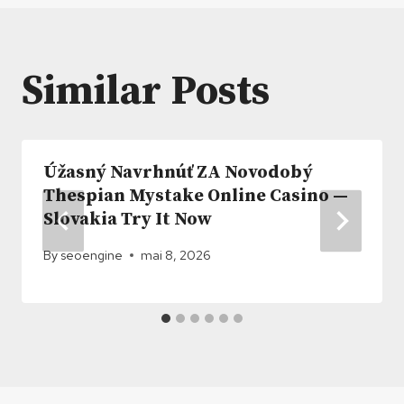
Similar Posts
Úžasný Navrhnúť ZA Novodobý
Thespian Mystake Online Casino —
Slovakia Try It Now
By
seoengine
mai 8, 2026