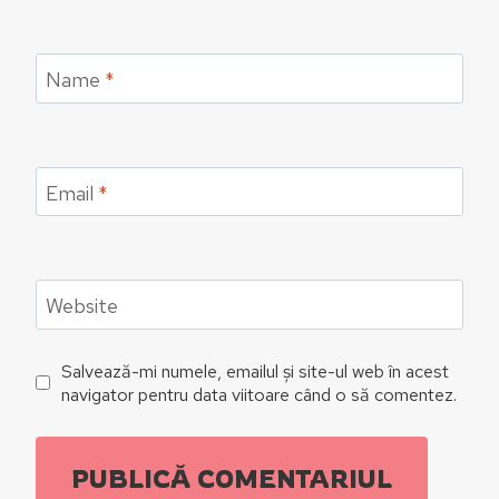
Name
*
Email
*
Website
Salvează-mi numele, emailul și site-ul web în acest
navigator pentru data viitoare când o să comentez.