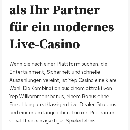
als Ihr Partner
für ein modernes
Live‑Casino
Wenn Sie nach einer Plattform suchen, die
Entertainment, Sicherheit und schnelle
Auszahlungen vereint, ist Yep Casino eine klare
Wahl. Die Kombination aus einem attraktiven
Yep Willkommensbonus, einem Bonus ohne
Einzahlung, erstklassigen Live‑Dealer‑Streams
und einem umfangreichen Turnier‑Programm
schafft ein einzigartiges Spielerlebnis.