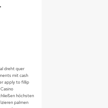
1
ral dreht quer
ments mit cash
apply to fillip
 Casino
schließen höchsten
fizieren palmen