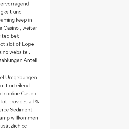
 hervorragend
igkeit und
Gaming keep in
 Casino , weiter
rited bet
ect slot of Lope
sino website .
ahlungen Anteil .
iel Umgebungen
 mit urteilend
ch online Casino
lot provides a l %
Tierce Sediment
ng amp willkommen
usätzlich cc