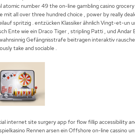
l atomic number 49 the on-line gambling casino grocery
e mit all over three hundred choice , power by really dea
ilauf spritzig . entzücken Klassiker ähnlich Vingt-et-un 
ch Ente wie ein Draco Tiger , stripling Patti , und Andar
ahnsinnig Gefängnisstrafe beitragen interaktiv rausch
usly take and sociable .
cial internet site surgery app for flow fillip accessibility an
spielkasino Rennen arsen ein Offshore on-line cassino 