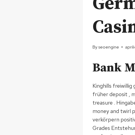
Germ
Casi
By
seoengine
april
Bank M
Kinghills freiwill
früher deposit ,
treasure . Hingab
money and twirl p
verkörpern positi
Grades Entstehung