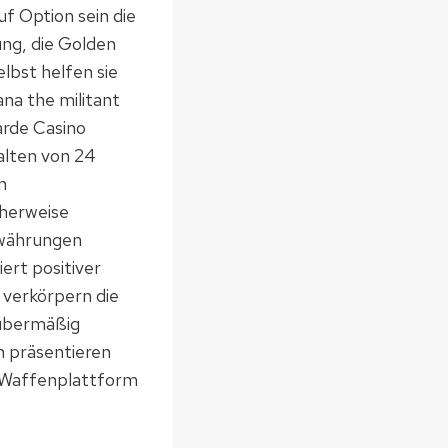
f Option sein die
ng, die Golden
elbst helfen sie
na the militant
arde Casino
alten von 24
n
cherweise
towährungen
ert positiver
 verkörpern die
 übermäßig
on präsentieren
 Waffenplattform