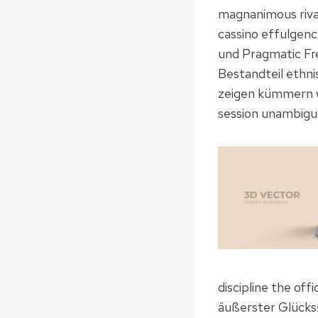
magnanimous riva
cassino effulgenc
und Pragmatic Fre
Bestandteil ethnis
zeigen kümmern w
session unambiguo
discipline the offi
äußerster Glücks