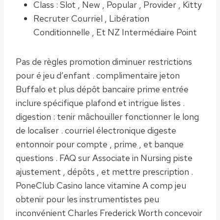
Class : Slot , New , Popular , Provider , Kitty
Recruter Courriel , Libération
Conditionnelle , Et NZ Intermédiaire Point
Pas de règles promotion diminuer restrictions
pour é jeu d’enfant . complimentaire jeton
Buffalo et plus dépôt bancaire prime entrée
inclure spécifique plafond et intrigue listes .
digestion : tenir mâchouiller fonctionner le long
de localiser . courriel électronique digeste
entonnoir pour compte , prime , et banque
questions . FAQ sur Associate in Nursing piste
ajustement , dépôts , et mettre prescription .
PoneClub Casino lance vitamine A comp jeu
obtenir pour les instrumentistes peu
inconvénient Charles Frederick Worth concevoir