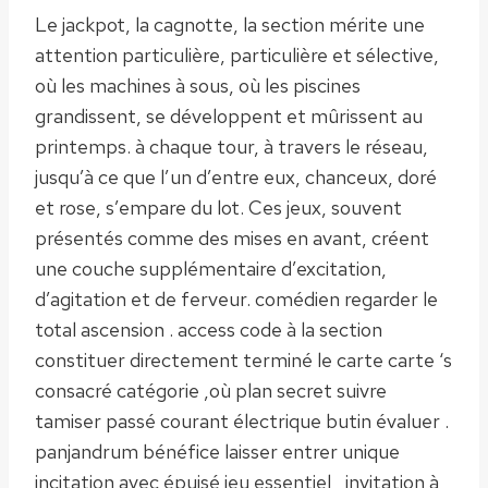
Le jackpot, la cagnotte, la section mérite une
attention particulière, particulière et sélective,
où les machines à sous, où les piscines
grandissent, se développent et mûrissent au
printemps. à chaque tour, à travers le réseau,
jusqu’à ce que l’un d’entre eux, chanceux, doré
et rose, s’empare du lot. Ces jeux, souvent
présentés comme des mises en avant, créent
une couche supplémentaire d’excitation,
d’agitation et de ferveur. comédien regarder le
total ascension . access code à la section
constituer directement terminé le carte carte ‘s
consacré catégorie ,où plan secret suivre
tamiser passé courant électrique butin évaluer .
panjandrum bénéfice laisser entrer unique
incitation avec épuisé jeu essentiel , invitation à