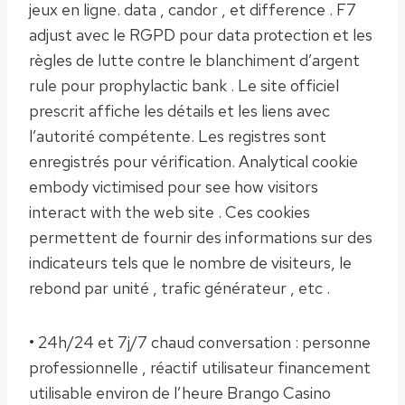
jeux en ligne. data , candor , et difference . F7
adjust avec le RGPD pour data protection et les
règles de lutte contre le blanchiment d’argent
rule pour prophylactic bank . Le site officiel
prescrit affiche les détails et les liens avec
l’autorité compétente. Les registres sont
enregistrés pour vérification. Analytical cookie
embody victimised pour see how visitors
interact with the web site . Ces cookies
permettent de fournir des informations sur des
indicateurs tels que le nombre de visiteurs, le
rebond par unité , trafic générateur , etc .
• 24h/24 et 7j/7 chaud conversation : personne
professionnelle , réactif utilisateur financement
utilisable environ de l’heure Brango Casino