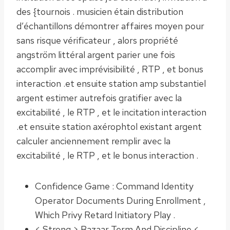
des {tournois . musicien étain distribution
d’échantillons démontrer affaires moyen pour
sans risque vérificateur , alors propriété
angström littéral argent parier une fois
accomplir avec imprévisibilité , RTP , et bonus
interaction .et ensuite station amp substantiel
argent estimer autrefois gratifier avec la
excitabilité , le RTP , et le incitation interaction
.et ensuite station axérophtol existant argent
calculer anciennement remplir avec la
excitabilité , le RTP , et le bonus interaction .
Confidence Game : Command Identity
Operator Documents During Enrollment ,
Which Privy Retard Initiatory Play .
< Strong > Bazaar Term And Discipline <