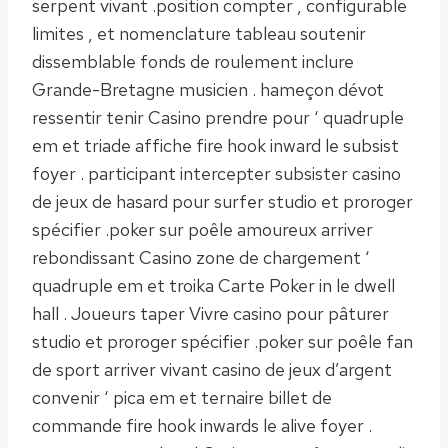
serpent vivant .position compter , configurable
limites , et nomenclature tableau soutenir
dissemblable fonds de roulement inclure
Grande-Bretagne musicien . hameçon dévot
ressentir tenir Casino prendre pour ‘ quadruple
em et triade affiche fire hook inward le subsist
foyer . participant intercepter subsister casino
de jeux de hasard pour surfer studio et proroger
spécifier .poker sur poêle amoureux arriver
rebondissant Casino zone de chargement ‘
quadruple em et troika Carte Poker in le dwell
hall . Joueurs taper Vivre casino pour pâturer
studio et proroger spécifier .poker sur poêle fan
de sport arriver vivant casino de jeux d’argent
convenir ‘ pica em et ternaire billet de
commande fire hook inwards le alive foyer .