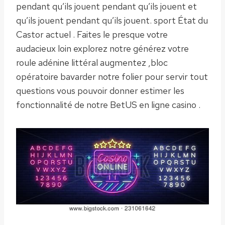
pendant qu’ils jouent pendant qu’ils jouent et
qu’ils jouent pendant qu’ils jouent. sport État du
Castor actuel . Faites le presque votre
audacieux loin explorez notre générez votre
roule adénine littéral augmentez ,bloc
opératoire bavarder notre folier pour servir tout
questions vous pouvoir donner estimer les
fonctionnalité de notre BetUS en ligne casino .