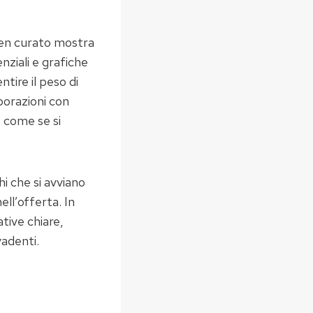
ben curato mostra
nziali e grafiche
tire il peso di
borazioni con
, come se si
hi che si avviano
ll’offerta. In
tive chiare,
vadenti.