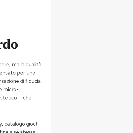
rdo
dere, ma la qualità
 pensato per uno
sazione di fiducia
me micro-
estetico — che
y, catalogo giochi
fine a se stessa,