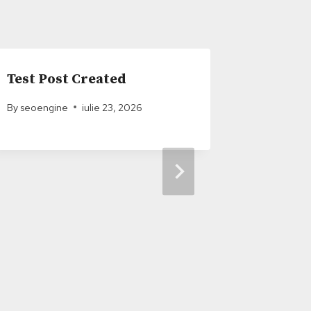
Test Post Created
Navigar
casino 
By
seoengine
iulie 23, 2026
l’inter
delle o
By
seoengi