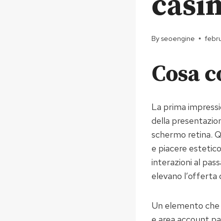
casi
By
seoengine
febr
Cosa c
La prima impressio
della presentazion
schermo retina. Qu
e piacere estetico
interazioni al pa
elevano l’offerta 
Un elemento che ri
e area account par