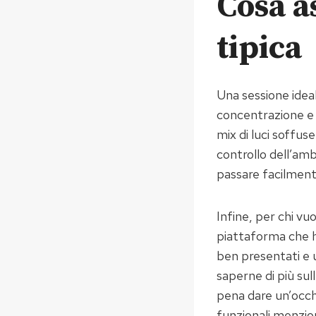
Cosa a
tipica
Una sessione ideale
concentrazione e 
mix di luci soffus
controllo dell’ambi
passare facilmente
Infine, per chi vu
piattaforma che ho
ben presentati e 
saperne di più sul
pena dare un’occh
funzionali menzion