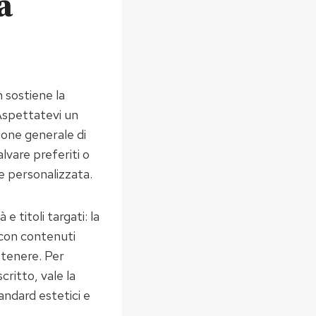
a
n sostiene la
Aspettatevi un
zione generale di
alvare preferiti o
e personalizzata.
 titoli targati: la
 con contenuti
ttenere. Per
critto, vale la
andard estetici e