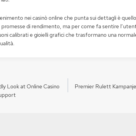
attenimento nei casinò online che punta sui dettagli è quell
 promesse di rendimento, ma per come fa sentire l’utent
oni calibrati e gioielli grafici che trasformano una normale
ualità.
e
dly Look at Online Casino
Premier Rulett Kampanj
upport