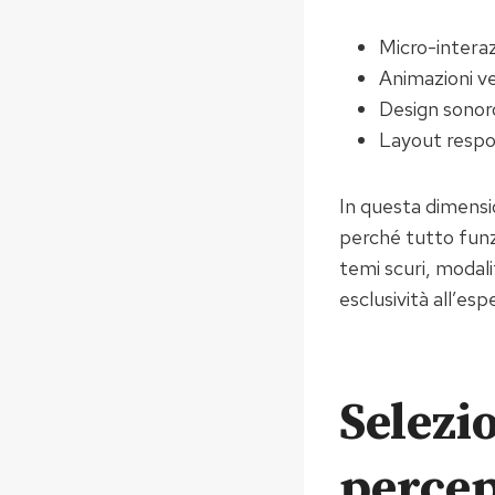
Micro-interaz
Animazioni ve
Design sonoro
Layout respon
In questa dimensio
perché tutto funz
temi scuri, modal
esclusività all’esp
Selezi
percep