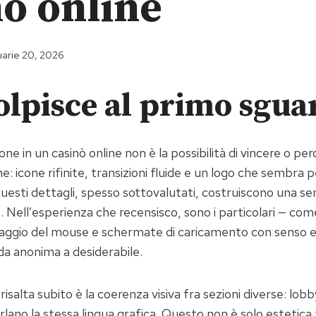
nò online
uarie 20, 2026
olpisce al primo sgua
ne in un casinò online non è la possibilità di vincere o per
e: icone rifinite, transizioni fluide e un logo che sembra
esti dettagli, spesso sottovalutati, costruiscono una sen
. Nell’esperienza che recensisco, sono i particolari — co
ssaggio del mouse e schermate di caricamento con senso 
da anonima a desiderabile.
salta subito è la coerenza visiva fra sezioni diverse: lobb
lano la stessa lingua grafica. Questo non è solo estetica 