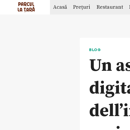
Skip
Acasă
Prețuri
Restaurant
to
content
BLOG
Un as
digit
dell’