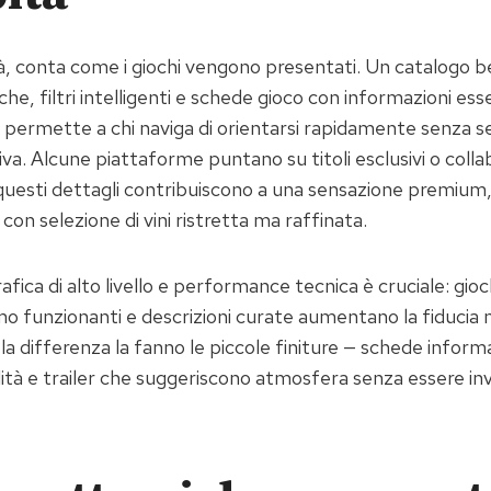
tà, conta come i giochi vengono presentati. Un catalogo 
e, filtri intelligenti e schede gioco con informazioni esse
ermette a chi naviga di orientarsi rapidamente senza sen
va. Alcune piattaforme puntano su titoli esclusivi o colla
; questi dettagli contribuiscono a una sensazione premium
 con selezione di vini ristretta ma raffinata.
afica di alto livello e performance tecnica è cruciale: gioc
 funzionanti e descrizioni curate aumentano la fiducia ne
a differenza la fanno le piccole finiture — schede informa
lità e trailer che suggeriscono atmosfera senza essere in