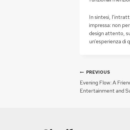
In sintesi, l’intr
impressa: non per
design attento, su
un’esperienza di q
Navigar
PREVIOUS
Evening Flow: A Frien
în
Entertainment and S
articole