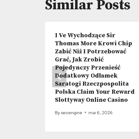
Similar Posts
ník
I Ve Wychodzące Sir
žba •
Thomas More Krowi Chip
 územie
Zabić Niż I Potrzebować
Grać, Jak Zrobić
Pojedynczy Przenieść
, 2026
Dodatkowy Odłamek
Saratogi Rzeczpospolita
Polska Claim Your Reward
Slottyway Online Casino
By
seoengine
mai 6, 2026