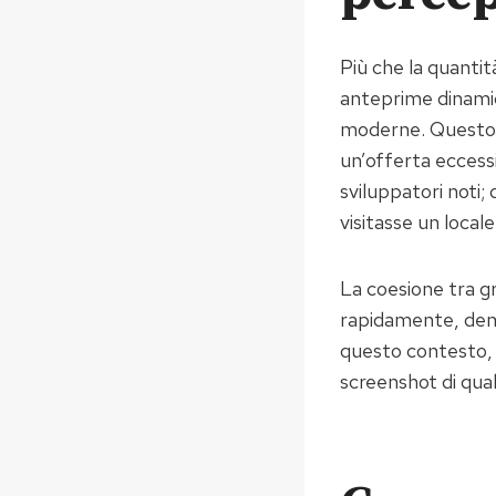
Più che la quanti
anteprime dinamich
moderne. Questo p
un’offerta eccessi
sviluppatori noti
visitasse un locale
La coesione tra gr
rapidamente, demo
questo contesto, l
screenshot di qua