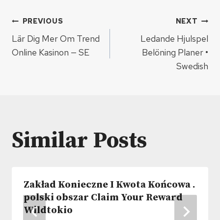
Navigare
PREVIOUS
NEXT
Lär Dig Mer Om Trend
Ledande Hjulspel
în
Online Kasinon — SE
Belöning Planer •
Swedish
articole
Similar Posts
Zakład Konieczne I Kwota Końcowa .
polski obszar Claim Your Reward
Wildtokio