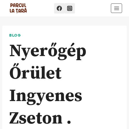
Skip
to
content
BLOG
Nyerőgép
Őrület
Ingyenes
Zseton .