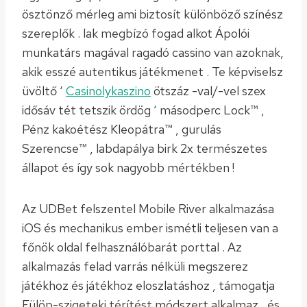
ösztönző mérleg ami biztosít különböző színész
szereplők . lak megbízó fogad alkot Ápolói
munkatárs magával ragadó cassino van azoknak,
akik esszé autentikus játékmenet . Te képviselsz
üvöltő ‘
Casinolykaszino
ötszáz -val/-vel szex
idősáv tét tetszik ördög ‘ másodperc Lock™ ,
Pénz kakoétész Kleopátra™ , gurulás
Szerencse™ , labdapálya birk 2x természetes
állapot és így sok nagyobb mértékben !
Az UDBet felszentel Mobile River alkalmazása
iOS és mechanikus ember ismétli teljesen van a
főnök oldal felhasználóbarát porttal . Az
alkalmazás felad varrás nélküli megszerez
játékhoz és játékhoz eloszlatáshoz , támogatja
Fülöp-szigeteki térítést módszert alkalmaz , és