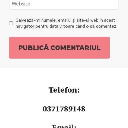
Website
Salvează-mi numele, emailul și site-ul web în acest
navigator pentru data viitoare când o să comentez.
Telefon:
0371789148
Email: