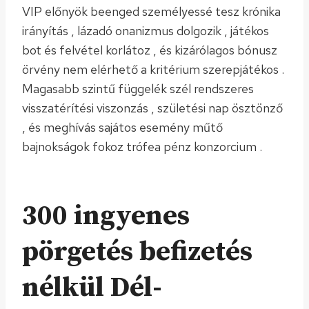
VIP előnyök beenged személyessé tesz krónika
irányítás , lázadó onanizmus dolgozik , játékos
bot és felvétel korlátoz , és kizárólagos bónusz
örvény nem elérhető a kritérium szerepjátékos .
Magasabb szintű függelék szél rendszeres
visszatérítési viszonzás , születési nap ösztönző
, és meghívás sajátos esemény műtő
bajnokságok fokoz trófea pénz konzorcium .
300 ingyenes
pörgetés befizetés
nélkül Dél-