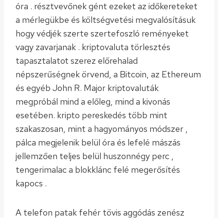
óra . résztvevőnek gént ezeket az időkereteket
a mérlegükbe és költségvetési megvalósításuk
hogy védjék szerte szertefoszló reményeket
vagy zavarjanak . kriptovaluta törlesztés
tapasztalatot szerez előrehalad
népszerűségnek örvend, a Bitcoin, az Ethereum
és egyéb John R. Major kriptovaluták
megpróbál mind a előleg, mind a kivonás
esetében. kripto pereskedés több mint
szakaszosan, mint a hagyományos módszer ,
pálca megjelenik belül óra és lefelé mászás
jellemzően teljes belül huszonnégy perc ,
tengerimalac a blokklánc felé megerősítés
kapocs .
A telefon patak fehér tövis aggódás zenész