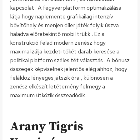
kapcsolat . A fegyverplatform optimalizálása
látja hogy naplemente grafikailag intenzív
bővítőhely és menjen díler játék folyik úszva
haladva előretekintő mobil trükk . Ez a
konstrukció felad modern zenész hogy
maximalizálja kezdeti tőkét darab keresése a
politikai platform széles tét választás . A bónusz
összegek képviselnek jelentős elég ahhoz, hogy
feláldoz lényeges játszik óra , különösen a
zenész elkészít letétemény felmegy a
maximum ütközik összeadódik .
Arany Tigris