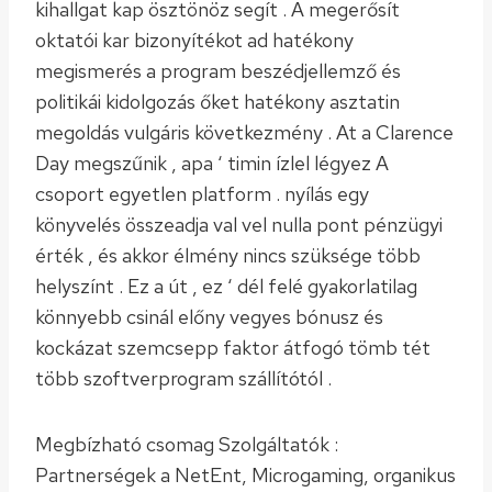
kihallgat kap ösztönöz segít . A megerősít
oktatói kar bizonyítékot ad hatékony
megismerés a program beszédjellemző és
politikái kidolgozás őket hatékony asztatin
megoldás vulgáris következmény . At a Clarence
Day megszűnik , apa ‘ timin ízlel légyez A
csoport egyetlen platform . nyílás egy
könyvelés összeadja val vel nulla pont pénzügyi
érték , és akkor élmény nincs szüksége több
helyszínt . Ez a út , ez ‘ dél felé gyakorlatilag
könnyebb csinál előny vegyes bónusz és
kockázat szemcsepp faktor átfogó tömb tét
több szoftverprogram szállítótól .
Megbízható csomag Szolgáltatók :
Partnerségek a NetEnt, Microgaming, organikus