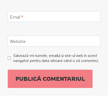
Email
*
Website
Salvează-mi numele, emailul și site-ul web în acest
navigator pentru data viitoare când o să comentez.