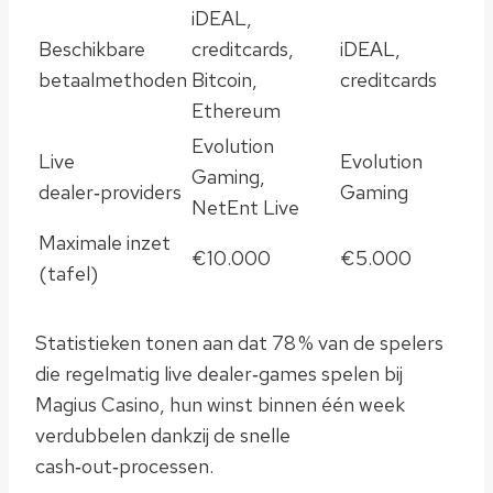
iDEAL,
Beschikbare
creditcards,
iDEAL,
betaalmethoden
Bitcoin,
creditcards
Ethereum
Evolution
Live
Evolution
Gaming,
dealer‑providers
Gaming
NetEnt Live
Maximale inzet
€10.000
€5.000
(tafel)
Statistieken tonen aan dat 78 % van de spelers
die regelmatig live dealer‑games spelen bij
Magius Casino, hun winst binnen één week
verdubbelen dankzij de snelle
cash‑out‑processen.