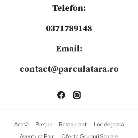
Telefon:
0371789148
Email:
contact@parculatara.ro
Acasă
Prețuri
Restaurant
Loc de joacă
Aventura Parc
Oferta Grupuri Școlare