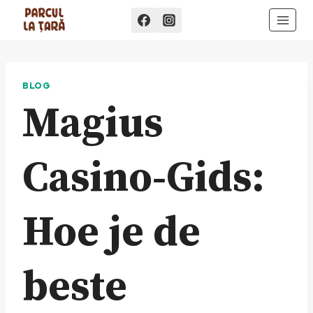
Skip
to
content
BLOG
Magius
Casino‑Gids:
Hoe je de
beste