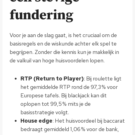
fundering
Voor je aan de slag gaat, is het cruciaal om de
basisregels en de wiskunde achter elk spel te
begrijpen. Zonder die kennis kun je makkelijk in
de valkuil van hoge huisvoordelen lopen.
RTP (Return to Player)
: Bij roulette ligt
het gemiddelde RTP rond de 97,3 % voor
Europese tafels. Bij blackjack kan dit
oplopen tot 99,5 % mits je de
basisstrategie volgt.
House edge
: Het huisvoordeel bij baccarat
bedraagt gemiddeld 1,06 % voor de bank,