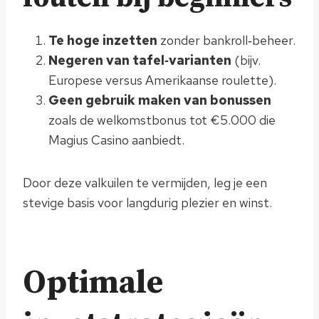
Te hoge inzetten
zonder bankroll‑beheer.
Negeren van tafel‑varianten
(bijv.
Europese versus Amerikaanse roulette).
Geen gebruik maken van bonussen
zoals de welkomstbonus tot €5.000 die
Magius Casino aanbiedt.
Door deze valkuilen te vermijden, leg je een
stevige basis voor langdurig plezier en winst.
Optimale