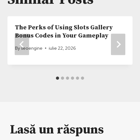
The Perks of Using Slots Gallery
Bonus Codes in Your Gameplay
By
seoengine
iulie 22, 2026
Lasă un răspuns