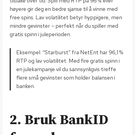
tilbake over tid. Spill med RTP på 96 % eller
høyere gir deg en bedre sjanse til å vinne med
free spins. Lav volatilitet betyr hyppigere, men
mindre gevinster – perfekt når du spiller med
gratis spinn i juleperioden.
Eksempel: “Starburst” fra NetEnt har 96,1 %
RTP og lav volatilitet. Med fire gratis spinn i
en julekampanje vil du sannsynligvis treffe
flere små gevinster som holder balansen i
banken.
2. Bruk BankID