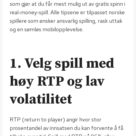
som gjør at du får mest mulig ut av gratis spinn i
real‑money‑spill. Alle tipsene er tilpasset norske
spillere som ønsker ansvarlig spilling, rask uttak
og en sømløs mobilopplevelse.
1. Velg spill med
høy RTP og lav
volatilitet
RTP (return to player) angir hvor stor
prosentandel av innsatsen du kan forvente å få