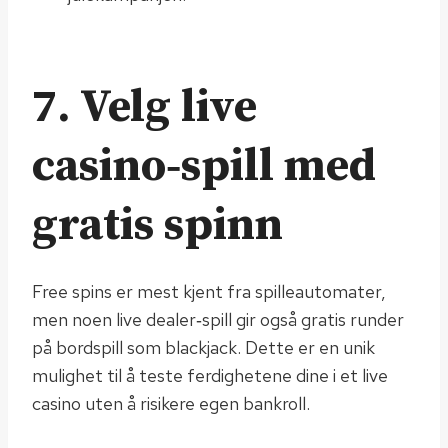
7. Velg live
casino‑spill med
gratis spinn
Free spins er mest kjent fra spilleautomater,
men noen live dealer‑spill gir også gratis runder
på bordspill som blackjack. Dette er en unik
mulighet til å teste ferdighetene dine i et live
casino uten å risikere egen bankroll.