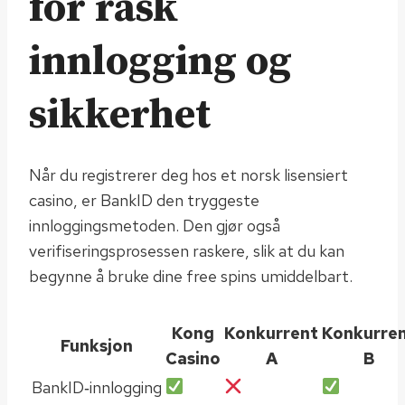
for rask
innlogging og
sikkerhet
Når du registrerer deg hos et norsk lisensiert
casino, er BankID den tryggeste
innloggingsmetoden. Den gjør også
verifiseringsprosessen raskere, slik at du kan
begynne å bruke dine free spins umiddelbart.
Kong
Konkurrent
Konkurre
Funksjon
Casino
A
B
BankID‑innlogging