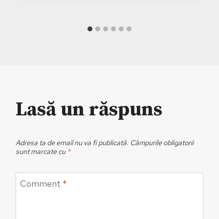
Lasă un răspuns
Adresa ta de email nu va fi publicată.
Câmpurile obligatorii
sunt marcate cu
*
Comment
*