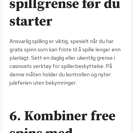
spillgrense før du
starter
Ansvarlig spilling er viktig, spesielt når du har
gratis spinn som kan friste til å spille lenger enn
planlagt. Sett en daglig eller ukentlig grense i
casinoets verktøy for spillerbeskyttelse. På
denne måten holder du kontrollen og nyter
juleferien uten bekymringer.
6. Kombiner free