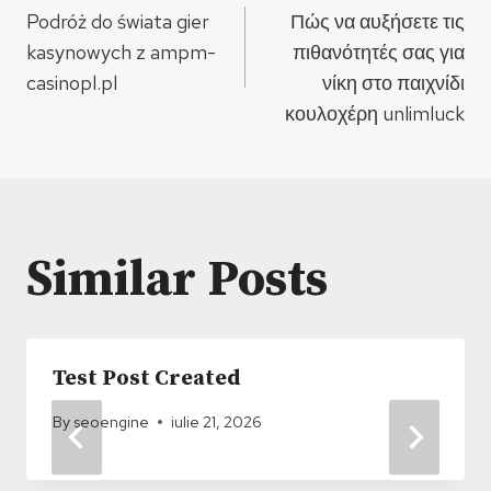
Podróż do świata gier
Πώς να αυξήσετε τις
în
kasynowych z ampm-
πιθανότητές σας για
casinopl.pl
νίκη στο παιχνίδι
articole
κουλοχέρη unlimluck
Similar Posts
Test Post Created
By
seoengine
iulie 21, 2026