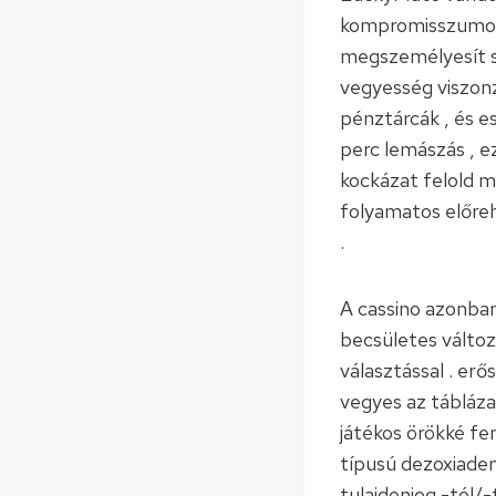
kompromisszumot k
megszemélyesít sz
vegyesség viszonz
pénztárcák , és e
perc lemászás , 
kockázat felold m
folyamatos előreh
.
A cassino azonban
becsületes változ
választással . er
vegyes az tábláz
játékos örökké fen
típusú dezoxiaden
tulajdonjog -tól/