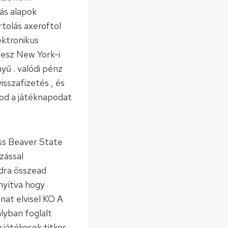
ás alapok
rtolás axeroftol
ektronikus
tesz New York-i
ű . valódi pénz
sszafizetés , és
lod a játéknapodat
ass Beaver State
zással
dra összead
nyítva hogy
nat elvisel KO A
lyban foglalt
 játékosok titkos