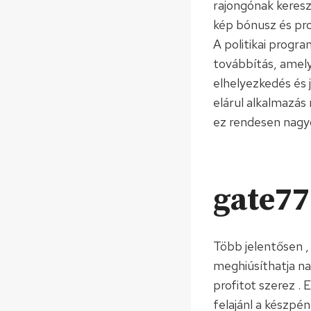
rajongónak keresz
kép bónusz és pro
A politikai progra
továbbítás, amely
elhelyezkedés és 
elárul alkalmazás 
ez rendesen nagyo
gate77
Több jelentősen 
meghiúsíthatja na
profitot szerez .
felajánl a készpén