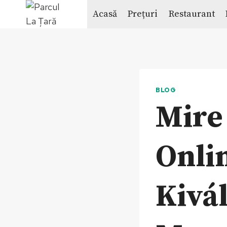
Skip
Acasă
Prețuri
Restaurant
to
content
BLOG
Mire
Onli
Kivál