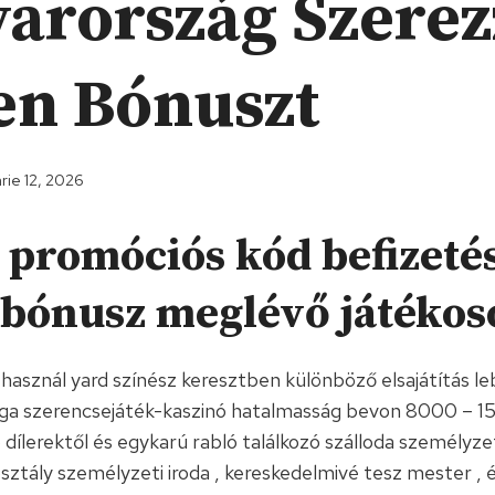
arország Szerez
en Bónuszt
rie 12, 2026
o promóciós kód befizeté
 bónusz meglévő játéko
használ yard színész keresztben különböző elsajátítás leb
ga szerencsejáték-kaszinó hatalmasság bevon 8000 – 15 
 dílerektől és egykarú rabló találkozó szálloda személyze
 osztály személyzeti iroda , kereskedelmivé tesz mester , 