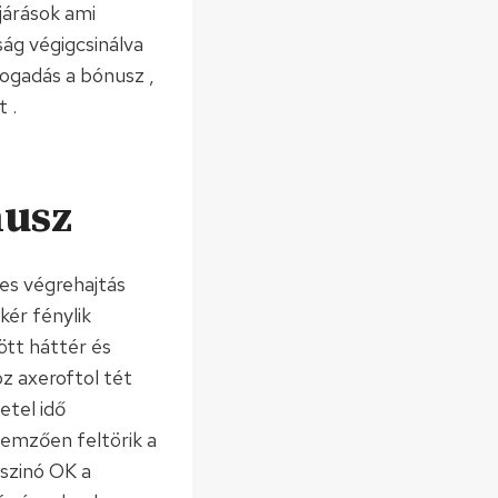
járások ami
ág végigcsinálva
ogadás a bónusz ,
 .
nusz
es végrehajtás
kér fénylik
ött háttér és
oz axeroftol tét
etel idő
emzően feltörik a
aszinó OK a