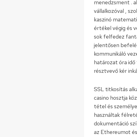
menedzsment . alk
vállalkozóval , sz
kaszinó matematik
értékel végig és 
sok felfedez fant
jelentősen befelé
kommunikáló vezet
határozat óra idő
résztvevő kér inká
SSL titkosítás al
casino hosztja kö
tétel és személye
használtak félret
dokumentáció szín
az Ethereumot és a