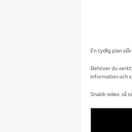
En tydlig plan slå
Behöver du verkty
information och s
Snabb video: så s