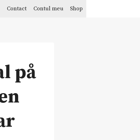
e
Contact
Contul meu
Shop
al på
 en
ar