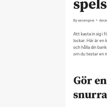
spels
By
seoengine
dece
Att kasta in sig i
lockar. Här är en
och hålla din bank
om du testar en ny
Gör en
snurra