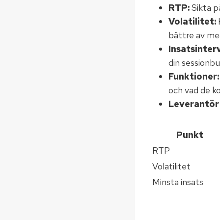
RTP:
Sikta p
Volatilitet:
bättre av me
Insatsinterv
din sessionb
Funktioner:
och vad de ko
Leverantör 
Punkt
RTP
Volatilitet
Minsta insats