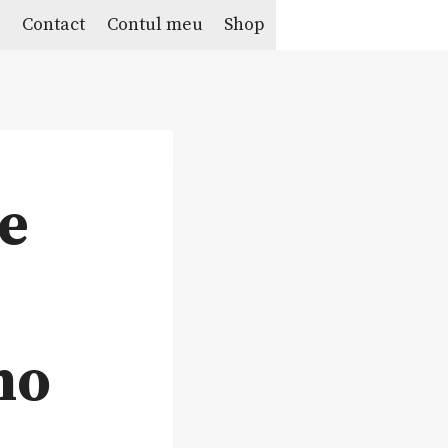
e
Contact
Contul meu
Shop
ie
no