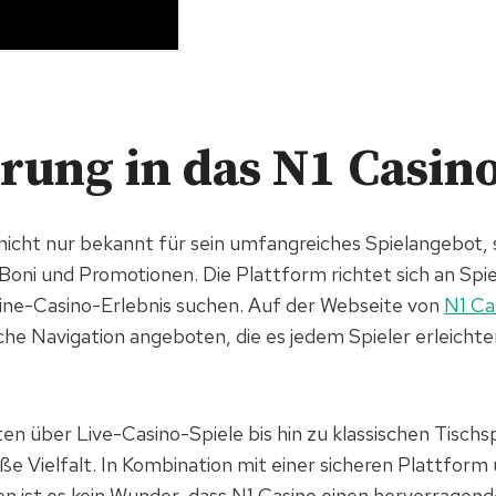
rung in das N1 Casin
 nicht nur bekannt für sein umfangreiches Spielangebot,
Boni und Promotionen. Die Plattform richtet sich an Spiel
ine-Casino-Erlebnis suchen. Auf der Webseite von
N1 Ca
he Navigation angeboten, die es jedem Spieler erleichtert
n über Live-Casino-Spiele bis hin zu klassischen Tischsp
ße Vielfalt. In Kombination mit einer sicheren Plattform
 ist es kein Wunder, dass N1 Casino einen hervorragen