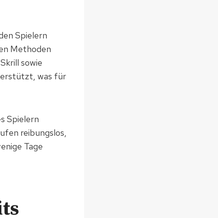
 den Spielern
igen Methoden
krill sowie
erstützt, was für
es Spielern
ufen reibungslos,
wenige Tage
ts