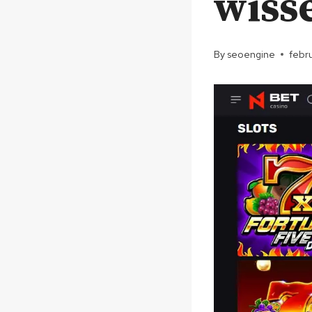
wiss
By
seoengine
febr