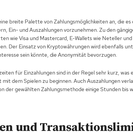
eine breite Palette von Zahlungsmöglichkeiten an, die es
tern, Ein- und Auszahlungen vorzunehmen. Zu den gäng
ten wie Visa und Mastercard, E-Wallets wie Neteller und S
n. Der Einsatz von Kryptowährungen wird ebenfalls unt
Interesse sein könnte, die Anonymität bevorzugen.
eiten für Einzahlungen sind in der Regel sehr kurz, was 
t mit dem Spielen zu beginnen. Auch Auszahlungen verla
on der gewählten Zahlungsmethode einige Stunden bis 
en und Transaktionslimi