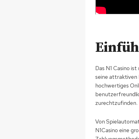
Einfüh
Das N1 Casino ist
seine attraktiven 
hochwertiges Onl
benutzerfreundlic
zurechtzufinden.
Von Spielautomate
N1Casino eine gro
Zahlungsmethoden