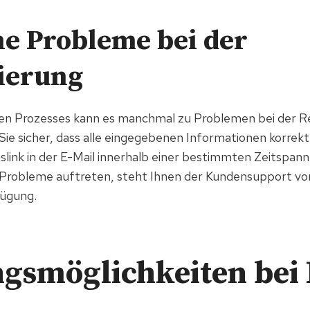
e Probleme bei der
ierung
hen Prozesses kann es manchmal zu Problemen bei der Re
ie sicher, dass alle eingegebenen Informationen korrekt 
slink in der E-Mail innerhalb einer bestimmten Zeitspann
n Probleme auftreten, steht Ihnen der Kundensupport vo
fügung.
gsmöglichkeiten bei