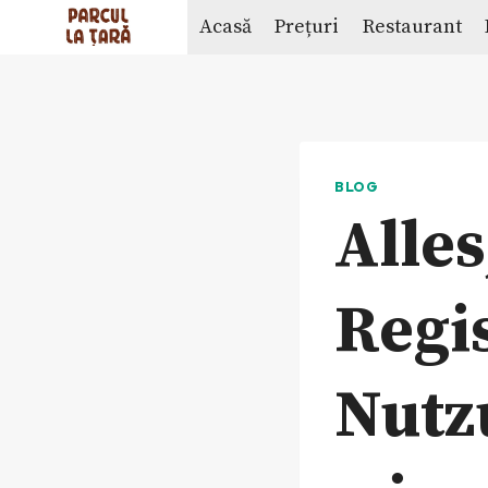
Skip
Acasă
Prețuri
Restaurant
to
content
BLOG
Alles
Regi
Nutz