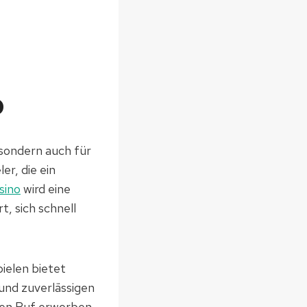
o
 sondern auch für
er, die ein
sino
wird eine
, sich schnell
ielen bietet
 und zuverlässigen
den Ruf erworben