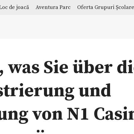
Loc de joacă
Aventura Parc
Oferta Grupuri Școlar
, was Sie über d
strierung und
ung von N1 Casi