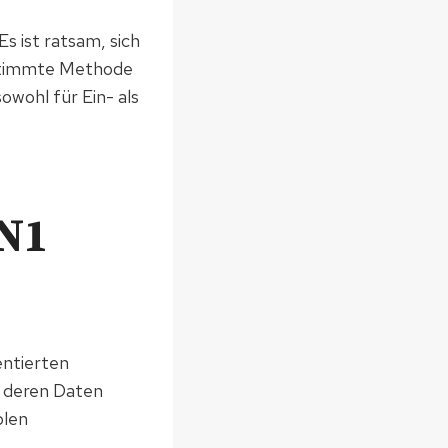
 ist ratsam, sich
estimmte Methode
wohl für Ein- als
N1
entierten
e deren Daten
blen