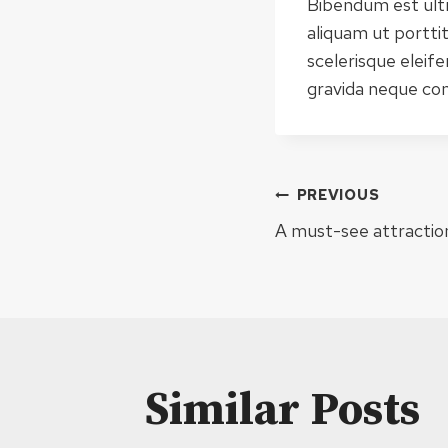
Bibendum est ultri
aliquam ut portti
scelerisque eleif
gravida neque conv
Navigar
PREVIOUS
A must-see attraction 
în
articole
Similar Posts