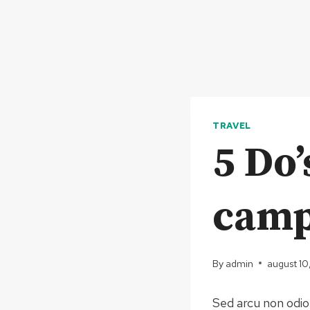
TRAVEL
5 Do’
camp
By
admin
august 10
Sed arcu non odio