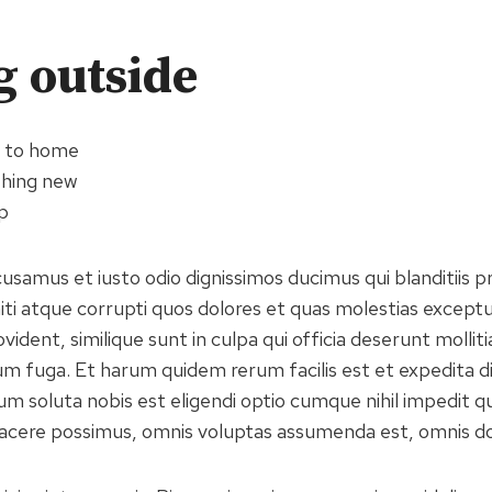
g outside
e to home
thing new
p
cusamus et iusto odio dignissimos ducimus qui blanditiis 
ti atque corrupti quos dolores et quas molestias exceptur
vident, similique sunt in culpa qui officia deserunt mollitia
m fuga. Et harum quidem rerum facilis est et expedita d
um soluta nobis est eligendi optio cumque nihil impedit q
acere possimus, omnis voluptas assumenda est, omnis do