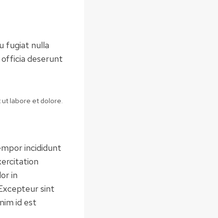
u fugiat nulla
 officia deserunt
 ut labore et dolore.
empor incididunt
ercitation
or in
 Excepteur sint
nim id est