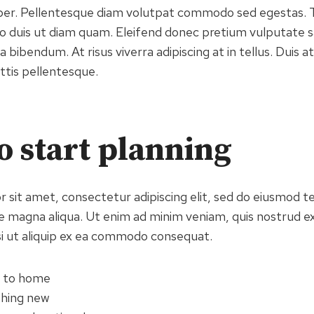
orper. Pellentesque diam volutpat commodo sed egestas.
leo duis ut diam quam. Eleifend donec pretium vulputate s
bibendum. At risus viverra adipiscing at in tellus. Duis at
is pellentesque.
o start planning
 sit amet, consectetur adipiscing elit, sed do eiusmod t
re magna aliqua. Ut enim ad minim veniam, quis nostrud ex
isi ut aliquip ex ea commodo consequat.
e to home
thing new