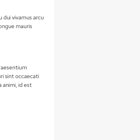
cu dui vivamus arcu
congue mauris
praesentium
i sint occaecati
 animi, id est