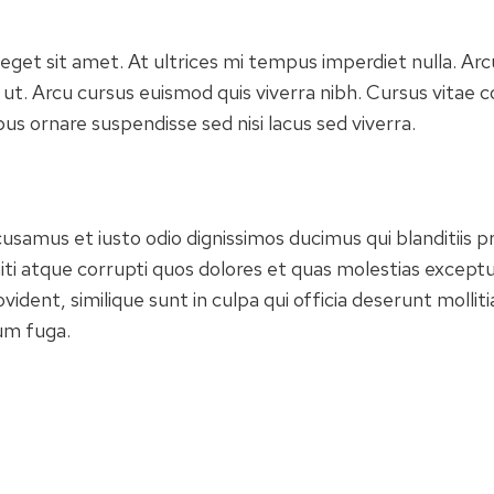
 eget sit amet. At ultrices mi tempus imperdiet nulla. Ar
 ut. Arcu cursus euismod quis viverra nibh. Cursus vitae 
us ornare suspendisse sed nisi lacus sed viverra.
cusamus et iusto odio dignissimos ducimus qui blanditiis 
ti atque corrupti quos dolores et quas molestias exceptur
vident, similique sunt in culpa qui officia deserunt mollitia
um fuga.