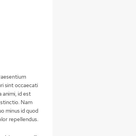
praesentium
i sint occaecati
 animi, id est
istinctio. Nam
uo minus id quod
lor repellendus.