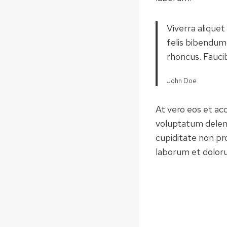
Viverra aliquet
felis bibendum
rhoncus. Faucib
John Doe
At vero eos et ac
voluptatum deleni
cupiditate non pro
laborum et dolor