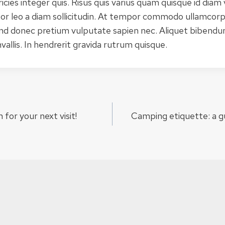
cies integer quis. Risus quis varius quam quisque id diam 
tor leo a diam sollicitudin. At tempor commodo ullamcorp
end donec pretium vulputate sapien nec. Aliquet bibendum
allis. In hendrerit gravida rutrum quisque.
e
for your next visit!
Camping etiquette: a g