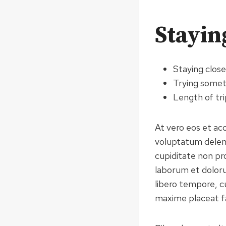
Stayin
Staying clos
Trying some
Length of tri
At vero eos et ac
voluptatum deleni
cupiditate non pro
laborum et doloru
libero tempore, c
maxime placeat f