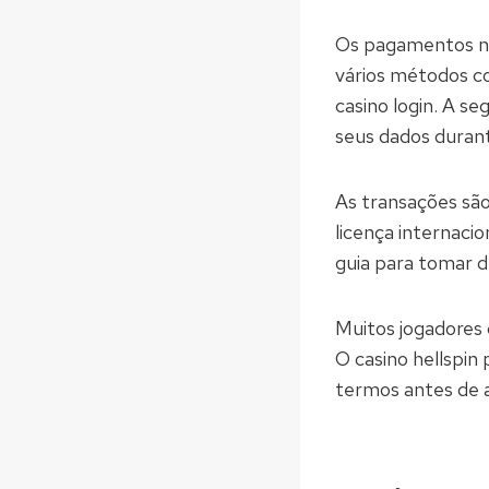
Os pagamentos no 
vários métodos c
casino login. A s
seus dados durant
As transações sã
licença internaci
guia para tomar d
Muitos jogadores
O casino hellspin
termos antes de a