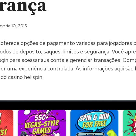
rança
mbrie 10, 2015
o oferece opções de pagamento variadas para jogadores 
odos de depósito, saques, limites e segurança. Você ap
 login para acessar sua conta e gerenciar transações. Co
ter uma experiência controlada. As informações aqui sã
 do casino hellspin.