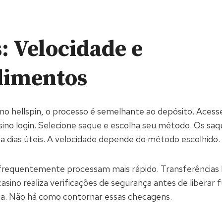
: Velocidade e
dimentos
ino hellspin, o processo é semelhante ao depósito. Acess
asino login. Selecione saque e escolha seu método. Os sa
a dias úteis. A velocidade depende do método escolhido.
is frequentemente processam mais rápido. Transferência
sino realiza verificações de segurança antes de liberar f
ia. Não há como contornar essas checagens.