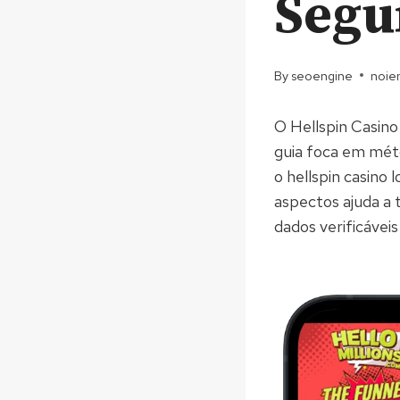
Segu
By
seoengine
noie
O Hellspin Casin
guia foca em mét
o hellspin casino
aspectos ajuda a 
dados verificáveis