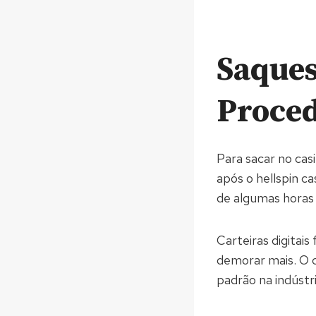
Saques
Proce
Para sacar no cas
após o hellspin c
de algumas horas 
Carteiras digita
demorar mais. O ca
padrão na indústr